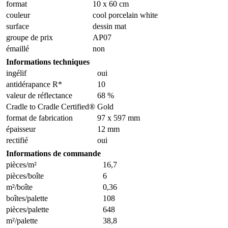
format
10 x 60 cm
couleur
cool porcelain white
surface
dessin mat
groupe de prix
AP07
émaillé
non
Informations techniques
ingélif
oui
antidérapance R*
10
valeur de réflectance
68 %
Cradle to Cradle Certified®
Gold
format de fabrication
97 x 597 mm
épaisseur
12 mm
rectifié
oui
Informations de commande
pièces/m²
16,7
pièces/boîte
6
m²/boîte
0,36
boîtes/palette
108
pièces/palette
648
m²/palette
38,8