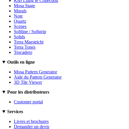
Kho Liang Ie Collection
Mosa Stage
Murals
Note
Quartz
Scenes
Softline / Softgrip
Solids
Terra Maestricht
Terra Tones
Trocadero
Outils en ligne
Mosa Pattern Generator
Aide du Pattern Generator
3D Tile Viewer
Pour les distributeurs
Customer portal
Services
Livres et brochures
Demander un devis