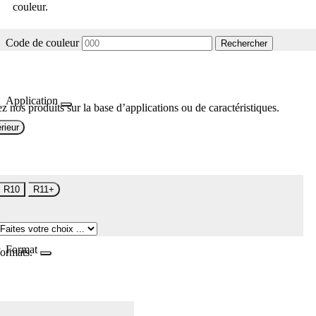
couleur.
Code de couleur
Rechercher
Application
z nos produits sur la base d’applications ou de caractéristiques.
rieur
R10
R11+
Format
formats.