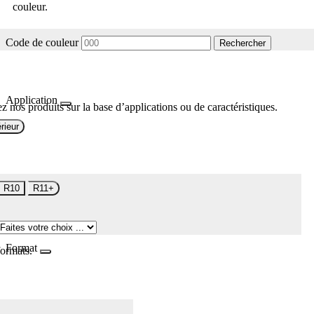
couleur.
Code de couleur
Rechercher
Application
z nos produits sur la base d’applications ou de caractéristiques.
rieur
R10
R11+
Format
formats.