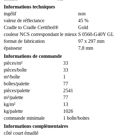
Informations techniques
ingélif
non
valeur de réflectance
45 %
Cradle to Cradle Certified®
Gold
couleur NCS correspondant le mieux
S 0560-G40Y GL
format de fabrication
97 x 297 mm
épaisseur
7,8 mm
Informations de commande
pièces/m²
33
pièces/boîte
33
m²/boîte
1
boîtes/palette
77
pièces/palette
2541
m²/palette
77
kg/m²
13
kg/palette
1026
commande minimale
1 boîte/boites
Informations complémentaires
côté court émaillé