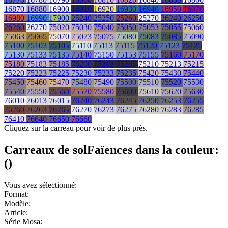
16870
16880
16900
16910
16920
16930
16940
16950
16970
16980
16990
17900
25240
25250
25260
25270
26240
26250
26260
26270
75020
75030
75040
75050
75053
75055
75060
75063
75065
75070
75073
75075
75080
75083
75085
75090
75100
75103
75105
75110
75113
75115
75120
75123
75125
75130
75133
75135
75140
75150
75153
75155
75160
75170
75180
75183
75185
75200
75203
75205
75210
75213
75215
75220
75223
75225
75230
75233
75235
75420
75430
75440
75450
75460
75470
75480
75490
75500
75510
75520
75530
75540
75550
75560
75570
75580
75600
75610
75620
75630
76010
76013
76015
76240
76243
76245
76250
76253
76255
76260
76263
76265
76270
76273
76275
76280
76283
76285
76410
76640
76650
76660
Cliquez sur la carreau pour voir de plus près.
Carreaux de sol
Faïences
dans la couleur:
(
)
Vous avez sélectionné:
Format:
Modèle:
Article:
Série Mosa: