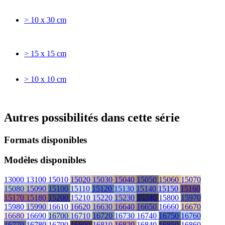
> 10 x 30 cm
> 15 x 15 cm
> 10 x 10 cm
Autres possibilités dans cette série
Formats disponibles
Modèles disponibles
13000
13100
15010
15020
15030
15040
15050
15060
15070
15080
15090
15100
15110
15120
15130
15140
15150
15160
15170
15180
15200
15210
15220
15230
15240
15800
15970
15980
15990
16610
16620
16630
16640
16650
16660
16670
16680
16690
16700
16710
16720
16730
16740
16750
16760
16770
16780
16790
16800
16810
16820
16840
16850
16860