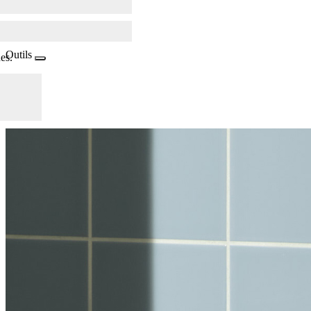
Outils
es.