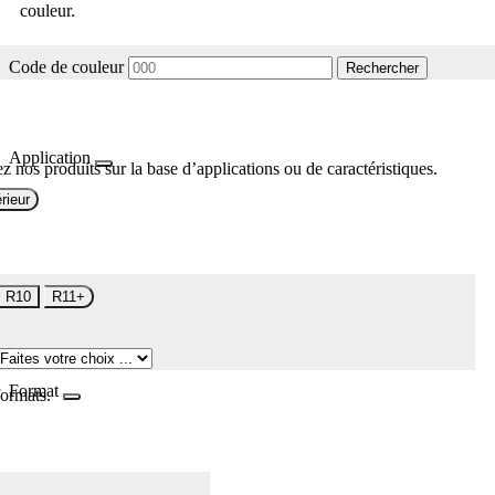
couleur.
Code de couleur
Rechercher
Application
z nos produits sur la base d’applications ou de caractéristiques.
rieur
R10
R11+
Format
formats.