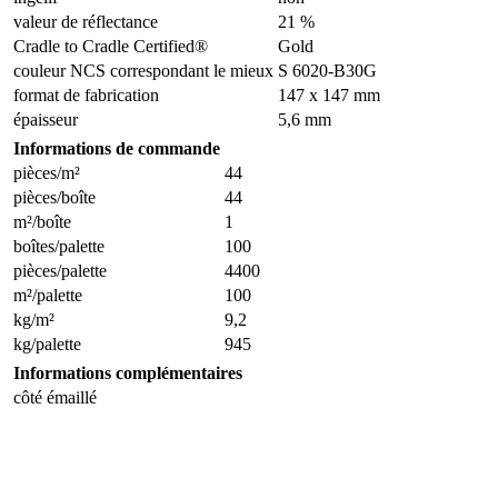
valeur de réflectance
21 %
Cradle to Cradle Certified®
Gold
couleur NCS correspondant le mieux
S 6020-B30G
format de fabrication
147 x 147 mm
épaisseur
5,6 mm
Informations de commande
pièces/m²
44
pièces/boîte
44
m²/boîte
1
boîtes/palette
100
pièces/palette
4400
m²/palette
100
kg/m²
9,2
kg/palette
945
Informations complémentaires
côté émaillé