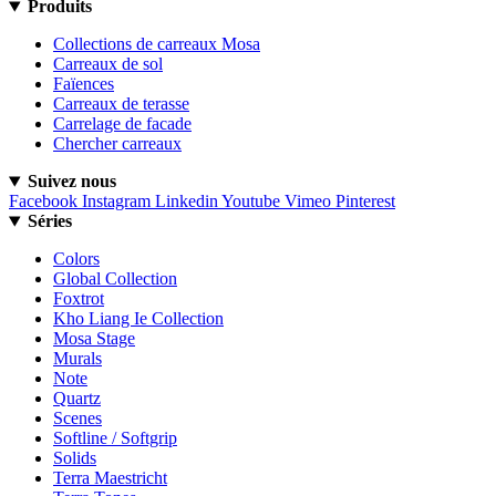
Produits
Collections de carreaux Mosa
Carreaux de sol
Faïences
Carreaux de terasse
Carrelage de facade
Chercher carreaux
Suivez nous
Facebook
Instagram
Linkedin
Youtube
Vimeo
Pinterest
Séries
Colors
Global Collection
Foxtrot
Kho Liang Ie Collection
Mosa Stage
Murals
Note
Quartz
Scenes
Softline / Softgrip
Solids
Terra Maestricht