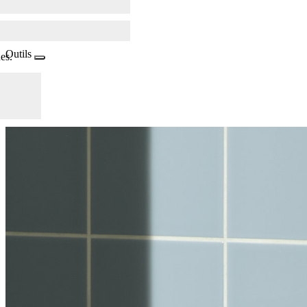
Outils
es.