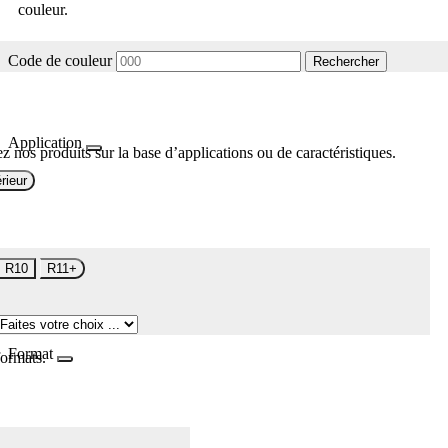
couleur.
Code de couleur
Rechercher
Application
z nos produits sur la base d’applications ou de caractéristiques.
rieur
R10
R11+
Format
formats.