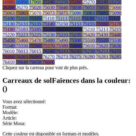
16980
16990
17900
25240
25250
25260
25270
26240
26250
26260
26270
75020
75030
75040
75050
75053
75055
75060
75063
75065
75070
75073
75075
75080
75083
75085
75090
75100
75103
75105
75110
75113
75115
75120
75123
75125
75130
75133
75135
75140
75150
75153
75155
75160
75170
75180
75183
75185
75200
75203
75205
75210
75213
75215
75220
75223
75225
75230
75233
75235
75420
75430
75440
75450
75460
75470
75480
75490
75500
75510
75520
75530
75540
75550
75560
75570
75580
75600
75610
75620
75630
76010
76013
76015
76240
76243
76245
76250
76253
76255
76260
76263
76265
76270
76273
76275
76280
76283
76285
76410
76640
76650
76660
Cliquez sur la carreau pour voir de plus près.
Carreaux de sol
Faïences
dans la couleur:
(
)
Vous avez sélectionné:
Format:
Modèle:
Article:
Série Mosa:
Cette couleur est disponible en
formats et
modèles.