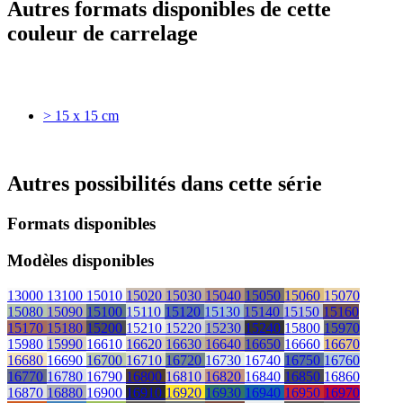
Autres formats disponibles de cette
couleur de carrelage
> 15 x 15 cm
Autres possibilités dans cette série
Formats disponibles
Modèles disponibles
13000
13100
15010
15020
15030
15040
15050
15060
15070
15080
15090
15100
15110
15120
15130
15140
15150
15160
15170
15180
15200
15210
15220
15230
15240
15800
15970
15980
15990
16610
16620
16630
16640
16650
16660
16670
16680
16690
16700
16710
16720
16730
16740
16750
16760
16770
16780
16790
16800
16810
16820
16840
16850
16860
16870
16880
16900
16910
16920
16930
16940
16950
16970