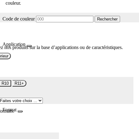
couleur.
Code de couleur
Rechercher
Application
z nos produits sur la base d’applications ou de caractéristiques.
rieur
R10
R11+
Format
formats.