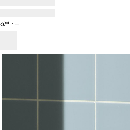
Outils
es.