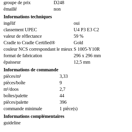
groupe de prix
D248
émaillé
non
Informations techniques
ingélif
oui
classement UPEC
U4 P3 E3 C2
valeur de réflectance
59 %
Cradle to Cradle Certified®
Gold
couleur NCS correspondant le mieux
S 1005-Y10R
format de fabrication
296 x 296 mm
épaisseur
12,5 mm
Informations de commande
pièces/m¹
3,33
pièces/boîte
9
m¹/doos
2,7
boîtes/palette
44
pièces/palette
396
commande minimale
1 pièce(s)
Informations complémentaires
guideline