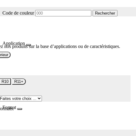
Code de couleur
Rechercher
Application
z nos produits sur la base d’applications ou de caractéristiques.
rieur
R10
R11+
Format
formats.