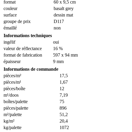
format
60 x 9,5 cm
couleur
basalt grey
surface
dessin mat
groupe de prix
D117
émaillé
non
Informations techniques
ingélif
oui
valeur de réflectance
16 %
format de fabrication
597 x 94 mm
épaisseur
9 mm
Informations de commande
pièces/m²
17,5
pièces/m¹
1,67
pièces/boîte
12
m¹/doos
7,19
boîtes/palette
75
pièces/palette
896
m²/palette
51,2
kg/m²
20,4
kg/palette
1072