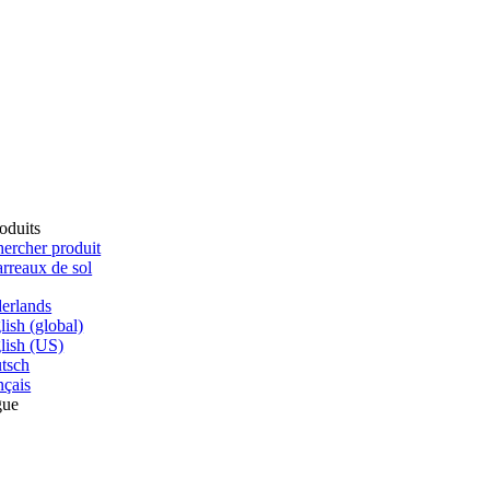
oduits
ercher produit
rreaux de sol
erlands
lish (global)
lish (US)
tsch
nçais
gue