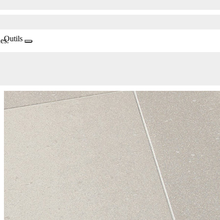
Outils
es.