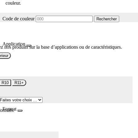
couleur.
Code de couleur
Rechercher
Application
z nos produits sur la base d’applications ou de caractéristiques.
rieur
R10
R11+
Format
formats.