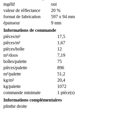
ingélif
oui
valeur de réflectance
20 %
format de fabrication
597 x 94 mm
épaisseur
9 mm
Informations de commande
pièces/m²
17,5
pièces/m¹
1,67
pièces/boîte
12
m¹/doos
7,19
boîtes/palette
75
pièces/palette
896
m²/palette
51,2
kg/m²
20,4
kg/palette
1072
commande minimale
1 pièce(s)
Informations complémentaires
plinthe droite