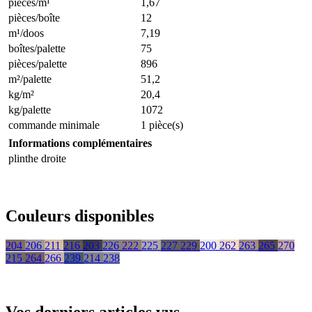
pièces/m¹
1,67
pièces/boîte
12
m¹/doos
7,19
boîtes/palette
75
pièces/palette
896
m²/palette
51,2
kg/m²
20,4
kg/palette
1072
commande minimale
1 pièce(s)
Informations complémentaires
plinthe droite
Couleurs disponibles
204
206
211
216
203
226
222
225
227
229
200
262
263
265
270
215
264
266
239
214
238