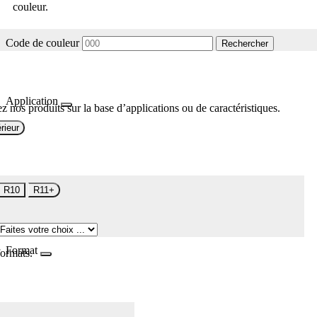
couleur.
Code de couleur
Rechercher
Application
z nos produits sur la base d’applications ou de caractéristiques.
rieur
R10
R11+
Format
formats.