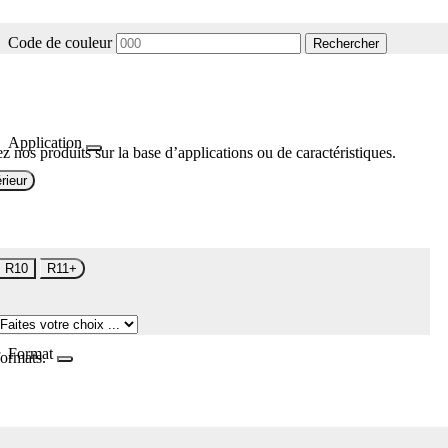
Code de couleur
Rechercher
Application
z nos produits sur la base d’applications ou de caractéristiques.
rieur
R10
R11+
Format
formats.