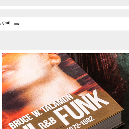
Outils
es.