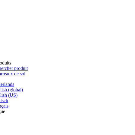
oduits
ercher produit
rreaux de sol
erlands
lish (global)
lish (US)
tsch
nçais
gue