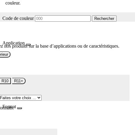
couleur.
Code de couleur
Rechercher
Application
z nos produits sur la base d’applications ou de caractéristiques.
rieur
R10
R11+
Format
formats.