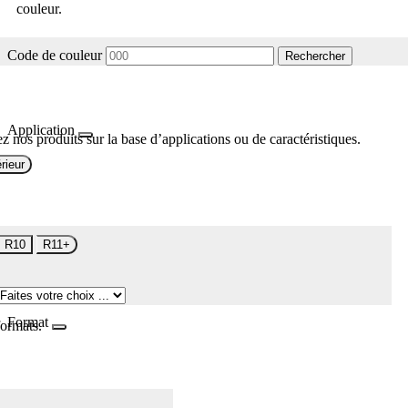
couleur.
Code de couleur
Rechercher
Application
z nos produits sur la base d’applications ou de caractéristiques.
rieur
R10
R11+
Format
formats.