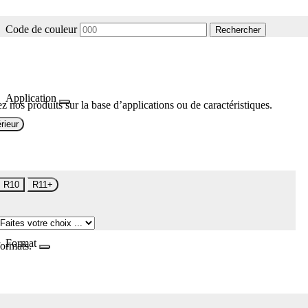
Code de couleur
Rechercher
Application
z nos produits sur la base d’applications ou de caractéristiques.
rieur
R10
R11+
Format
formats.