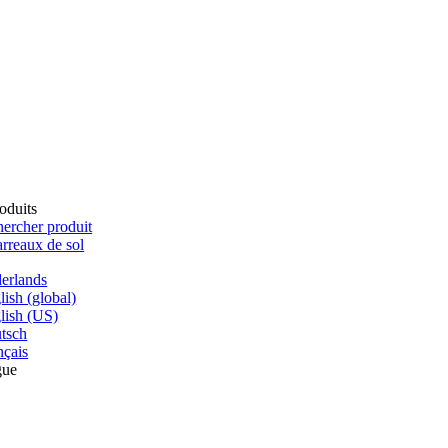
oduits
ercher produit
rreaux de sol
erlands
lish (global)
lish (US)
tsch
nçais
gue