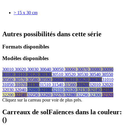
> 15 x 30 cm
Autres possibilités dans cette série
Formats disponibles
Modèles disponibles
30010
30020
30030
30040
30050
30060
30070
30080
30090
30100
30110
30120
30130
30510
30520
30530
30540
30550
30560
30570
30580
30590
30600
30610
30620
30630
31010
31050
31070
31130
31510
31540
31560
31620
32010
32020
32030
32040
32090
32100
32110
32120
32130
32140
32180
32200
32240
32250
32260
32270
32280
32290
32300
32320
Cliquez sur la carreau pour voir de plus près.
Carreaux de sol
Faïences
dans la couleur:
(
)