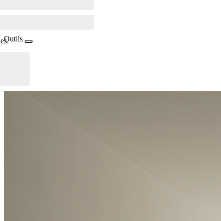
Outils
es.