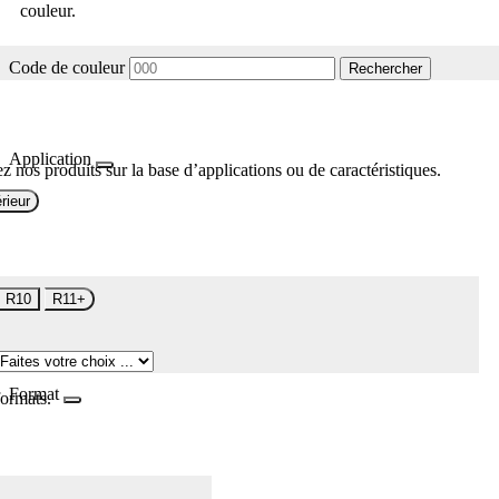
couleur.
Code de couleur
Rechercher
Application
z nos produits sur la base d’applications ou de caractéristiques.
rieur
R10
R11+
Format
formats.