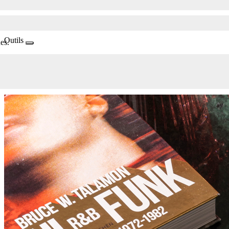
Outils
es.