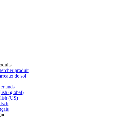
oduits
ercher produit
rreaux de sol
erlands
lish (global)
lish (US)
tsch
nçais
gue