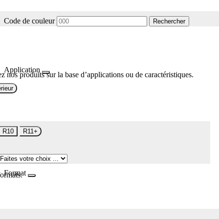
Code de couleur
Rechercher
Application
z nos produits sur la base d’applications ou de caractéristiques.
rieur
R10
R11+
Format
formats.