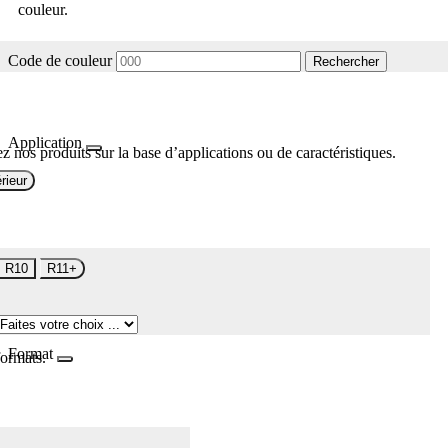
couleur.
Code de couleur
Rechercher
Application
z nos produits sur la base d’applications ou de caractéristiques.
rieur
R10
R11+
Format
formats.