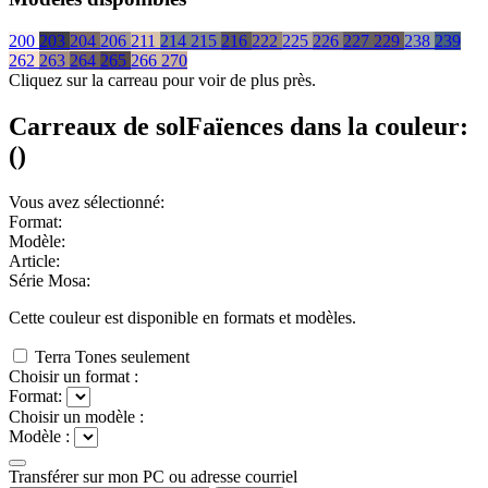
200
203
204
206
211
214
215
216
222
225
226
227
229
238
239
262
263
264
265
266
270
Cliquez sur la carreau pour voir de plus près.
Carreaux de sol
Faïences
dans la couleur:
(
)
Vous avez sélectionné:
Format:
Modèle:
Article:
Série Mosa:
Cette couleur est disponible en
formats et
modèles.
Terra Tones seulement
Choisir un format :
Format:
Choisir un modèle :
Modèle :
Transférer sur mon PC ou adresse courriel