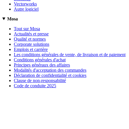
Vectorworks
Autre logiciel
Mosa
Tout sur Mosa
Actualités et presse
Qualité et normes
Corporate solutions
Emplois et carrière
Les conditions générales de vente, de livraison et de paiement
Conditions générales d'achat
Principes généraux des affaires
Modalités d'acceptation des commandes
Déclaration de confidentialité et cookies
Clause de non-responsabilité
Code de conduite 2025