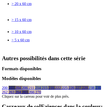
> 20 x 60 cm
> 15 x 60 cm
> 10 x 60 cm
> 5 x 60 cm
Autres possibilités dans cette série
Formats disponibles
Modèles disponibles
200
203
204
206
211
214
215
216
222
225
226
227
229
238
239
262
263
264
265
266
270
Cliquez sur la carreau pour voir de plus près.
Carreaux de sol
Faïences
dans la couleur: