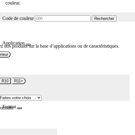
couleur.
Code de couleur
Rechercher
Application
z nos produits sur la base d’applications ou de caractéristiques.
rieur
R10
R11+
Format
formats.