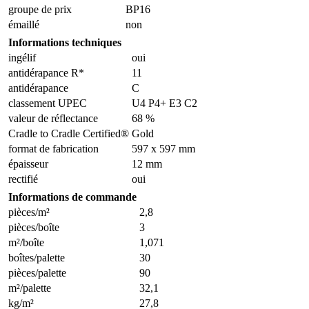
groupe de prix
BP16
émaillé
non
Informations techniques
ingélif
oui
antidérapance R*
11
antidérapance
C
classement UPEC
U4 P4+ E3 C2
valeur de réflectance
68 %
Cradle to Cradle Certified®
Gold
format de fabrication
597 x 597 mm
épaisseur
12 mm
rectifié
oui
Informations de commande
pièces/m²
2,8
pièces/boîte
3
m²/boîte
1,071
boîtes/palette
30
pièces/palette
90
m²/palette
32,1
kg/m²
27,8