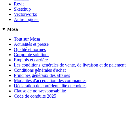
Revit
Sketchup
Vectorworks
Autre logiciel
Mosa
Tout sur Mosa
Actualités et presse
Qualité et normes
Corporate solutions
Emplois et carrière
Les conditions générales de vente, de livraison et de paiement
Conditions générales d'achat
Principes généraux des affaires
Modalités d'acceptation des commandes
Déclaration de confidentialité et cookies
Clause de non-responsabilité
Code de conduite 2025