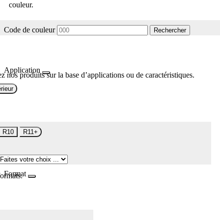
couleur.
Code de couleur
Rechercher
Application
z nos produits sur la base d’applications ou de caractéristiques.
rieur
R10
R11+
Format
formats.