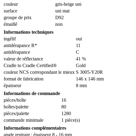
couleur
gris-beige uni
surface
uni mat
groupe de prix
D92
émaillé
non
Informations techniques
ingélif
oui
antidérapance R*
11
antidérapance
C
valeur de réflectance
41 %
Cradle to Cradle Certified®
Gold
couleur NCS correspondant le mieux
S 3005-Y20R
format de fabrication
146 x 146 mm
épaisseur
8 mm
Informations de commande
pièces/boîte
16
boîtes/palette
80
pièces/palette
1280
commande minimale
1 pièce(s)
Informations complémentaires
angle rentrant ; épaisseur 8 - 16 mm