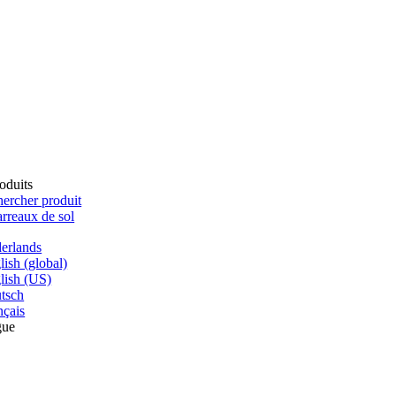
oduits
ercher produit
rreaux de sol
erlands
lish (global)
lish (US)
tsch
nçais
gue