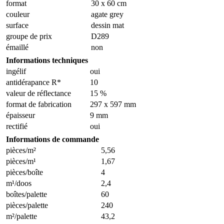
format
30 x 60 cm
couleur
agate grey
surface
dessin mat
groupe de prix
D289
émaillé
non
Informations techniques
ingélif
oui
antidérapance R*
10
valeur de réflectance
15 %
format de fabrication
297 x 597 mm
épaisseur
9 mm
rectifié
oui
Informations de commande
pièces/m²
5,56
pièces/m¹
1,67
pièces/boîte
4
m¹/doos
2,4
boîtes/palette
60
pièces/palette
240
m²/palette
43,2