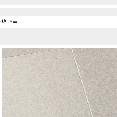
Outils
es.