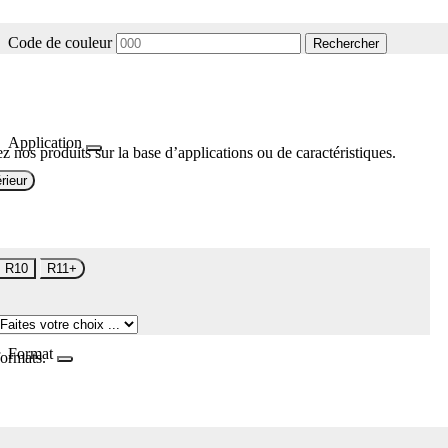
Code de couleur
Rechercher
Application
z nos produits sur la base d’applications ou de caractéristiques.
rieur
R10
R11+
Format
formats.