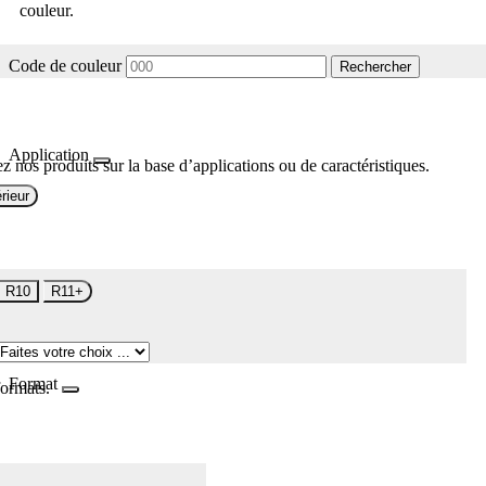
couleur.
Code de couleur
Rechercher
Application
z nos produits sur la base d’applications ou de caractéristiques.
rieur
R10
R11+
Format
formats.