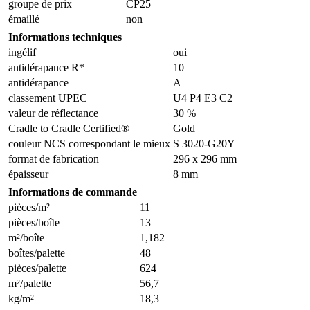
groupe de prix
CP25
émaillé
non
Informations techniques
ingélif
oui
antidérapance R*
10
antidérapance
A
classement UPEC
U4 P4 E3 C2
valeur de réflectance
30 %
Cradle to Cradle Certified®
Gold
couleur NCS correspondant le mieux
S 3020-G20Y
format de fabrication
296 x 296 mm
épaisseur
8 mm
Informations de commande
pièces/m²
11
pièces/boîte
13
m²/boîte
1,182
boîtes/palette
48
pièces/palette
624
m²/palette
56,7
kg/m²
18,3