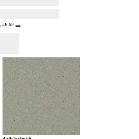
Outils
es.
Article choisi: