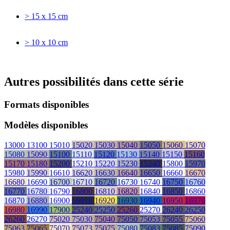
> 15 x 15 cm
> 10 x 10 cm
Autres possibilités dans cette série
Formats disponibles
Modèles disponibles
13000
13100
15010
15020
15030
15040
15050
15060
15070
15080
15090
15100
15110
15120
15130
15140
15150
15160
15170
15180
15200
15210
15220
15230
15240
15800
15970
15980
15990
16610
16620
16630
16640
16650
16660
16670
16680
16690
16700
16710
16720
16730
16740
16750
16760
16770
16780
16790
16800
16810
16820
16840
16850
16860
16870
16880
16900
16910
16920
16930
16940
16950
16970
16980
16990
17900
25240
25250
25260
25270
26240
26250
26260
26270
75020
75030
75040
75050
75053
75055
75060
75063
75065
75070
75073
75075
75080
75083
75085
75090