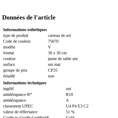
Données de l'article
Informations esthétiques
type de produit
carreau de sol
Code de couleur
75070
modèle
V
format
30 x 30 cm
couleur
jaune de sable uni
surface
uni mat
groupe de prix
CP35
émaillé
non
Informations techniques
ingélif
oui
antidérapance R*
R10
antidérapance
A
classement UPEC
U4 P4 E3 C2
valeur de réflectance
51 %
Cradle to Cradle Certified®
Gold