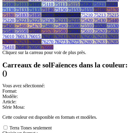
75100
75103
75105
75110
75113
75115
75120
75123
75125
75130
75133
75135
75140
75150
75153
75155
75160
75170
75180
75183
75185
75200
75203
75205
75210
75213
75215
75220
75223
75225
75230
75233
75235
75420
75430
75440
75450
75460
75470
75480
75490
75500
75510
75520
75530
75540
75550
75560
75570
75580
75600
75610
75620
75630
76010
76013
76015
76240
76243
76245
76250
76253
76255
76260
76263
76265
76270
76273
76275
76280
76283
76285
76410
76640
76650
76660
Cliquez sur la carreau pour voir de plus près.
Carreaux de sol
Faïences
dans la couleur:
(
)
Vous avez sélectionné:
Format:
Modèle:
Article:
Série Mosa:
Cette couleur est disponible en
formats et
modèles.
Terra Tones seulement