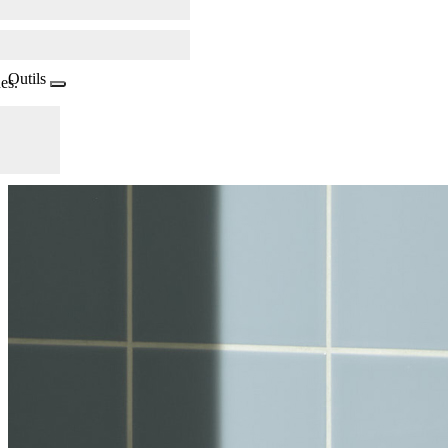
Outils
es.