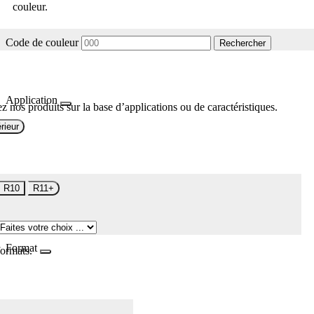
couleur.
Code de couleur
Rechercher
Application
z nos produits sur la base d’applications ou de caractéristiques.
rieur
R10
R11+
Format
formats.