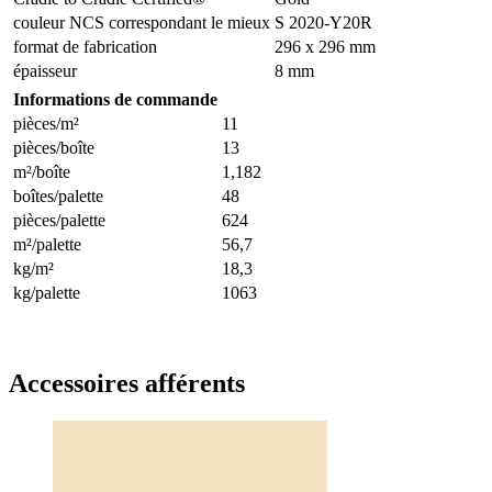
couleur NCS correspondant le mieux
S 2020-Y20R
format de fabrication
296 x 296 mm
épaisseur
8 mm
Informations de commande
pièces/m²
11
pièces/boîte
13
m²/boîte
1,182
boîtes/palette
48
pièces/palette
624
m²/palette
56,7
kg/m²
18,3
kg/palette
1063
Accessoires afférents