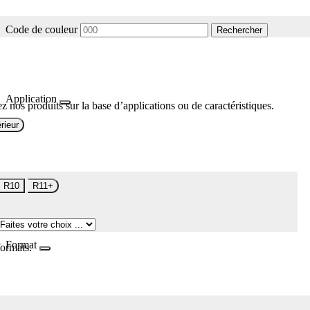
Code de couleur
Rechercher
Application
z nos produits sur la base d’applications ou de caractéristiques.
rieur
R10
R11+
Format
formats.