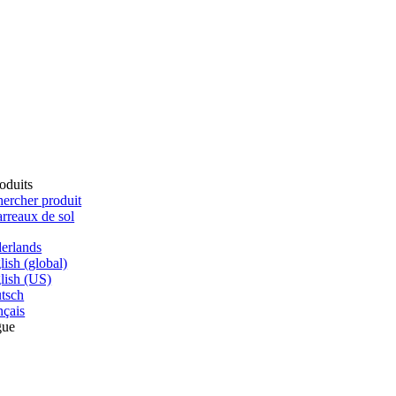
oduits
ercher produit
rreaux de sol
erlands
lish (global)
lish (US)
tsch
nçais
gue