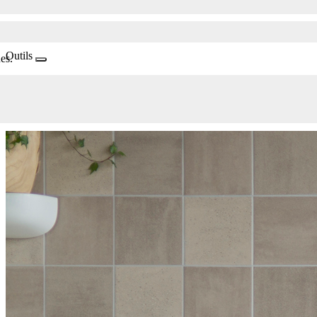
Outils
es.