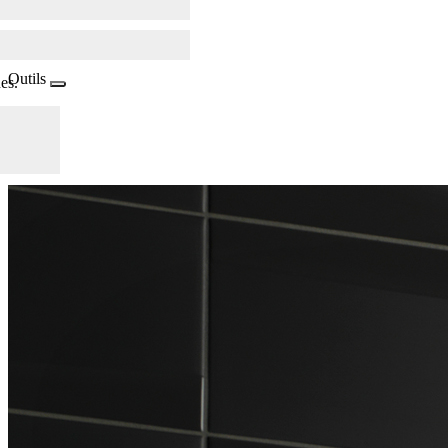
Outils
es.