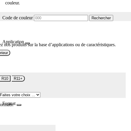
couleur.
Code de couleur
Rechercher
Application
z nos produits sur la base d’applications ou de caractéristiques.
rieur
R10
R11+
Format
formats.