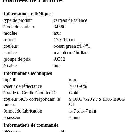
Informations esthétiques
type de produit
carreau de faïence
Code de couleur
34580
modèle
mur
format
15 x 15 cm
couleur
ocean green #1 / #1
surface
mat pierre / brillant
groupe de prix
AC32
émaillé
oui
Informations techniques
ingélif
non
valeur de réflectance
70 / 69 %
Cradle to Cradle Certified®
Gold
couleur NCS correspondant le
S 1005-G20Y / S 1005-B80G
mieux
GL
format de fabrication
147 x 147 mm
épaisseur
7 mm
Informations de commande
pièces/m²
44