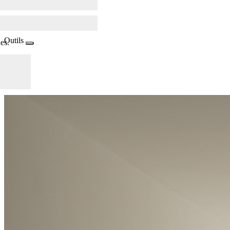
Outils
es.