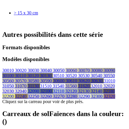
> 15 x 30 cm
Autres possibilités dans cette série
Formats disponibles
Modèles disponibles
30010
30020
30030
30040
30050
30060
30070
30080
30090
30100
30110
30120
30130
30510
30520
30530
30540
30550
30560
30570
30580
30590
30600
30610
30620
30630
31010
31050
31070
31130
31510
31540
31560
31620
32010
32020
32030
32040
32090
32100
32110
32120
32130
32140
32180
32200
32240
32250
32260
32270
32280
32290
32300
32320
Cliquez sur la carreau pour voir de plus près.
Carreaux de sol
Faïences
dans la couleur:
(
)