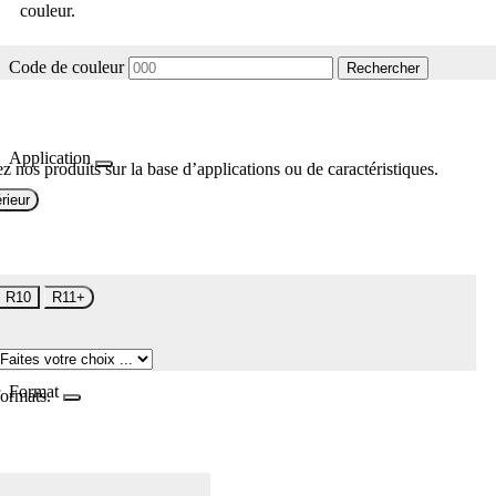
couleur.
Code de couleur
Rechercher
Application
z nos produits sur la base d’applications ou de caractéristiques.
rieur
R10
R11+
Format
formats.