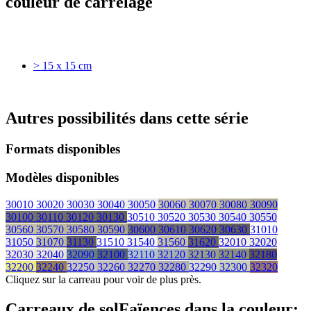
couleur de carrelage
> 15 x 15 cm
Autres possibilités dans cette série
Formats disponibles
Modèles disponibles
30010
30020
30030
30040
30050
30060
30070
30080
30090
30100
30110
30120
30130
30510
30520
30530
30540
30550
30560
30570
30580
30590
30600
30610
30620
30630
31010
31050
31070
31130
31510
31540
31560
31620
32010
32020
32030
32040
32090
32100
32110
32120
32130
32140
32180
32200
32240
32250
32260
32270
32280
32290
32300
32320
Cliquez sur la carreau pour voir de plus près.
Carreaux de sol
Faïences
dans la couleur: