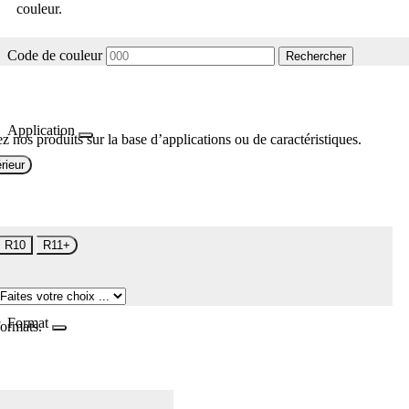
couleur.
Code de couleur
Rechercher
Application
z nos produits sur la base d’applications ou de caractéristiques.
rieur
R10
R11+
Format
formats.