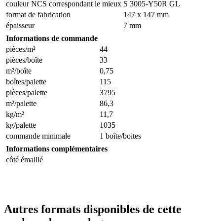
couleur NCS correspondant le mieux
S 3005-Y50R GL
format de fabrication
147 x 147 mm
épaisseur
7 mm
Informations de commande
pièces/m²
44
pièces/boîte
33
m²/boîte
0,75
boîtes/palette
115
pièces/palette
3795
m²/palette
86,3
kg/m²
11,7
kg/palette
1035
commande minimale
1 boîte/boites
Informations complémentaires
côté émaillé
Autres formats disponibles de cette