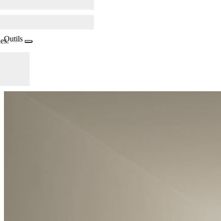
Outils
es.