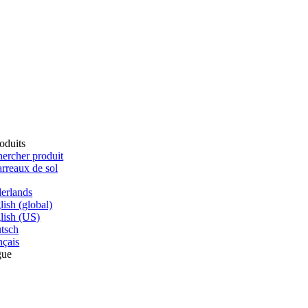
oduits
ercher produit
rreaux de sol
erlands
lish (global)
lish (US)
tsch
nçais
gue