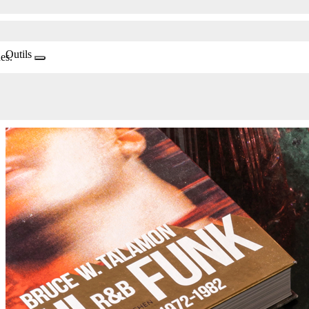
Outils
es.