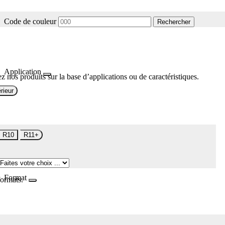
Code de couleur
Rechercher
Application
z nos produits sur la base d’applications ou de caractéristiques.
rieur
R10
R11+
Format
formats.