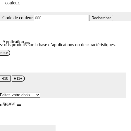
couleur.
Code de couleur
Rechercher
Application
z nos produits sur la base d’applications ou de caractéristiques.
rieur
R10
R11+
Format
formats.