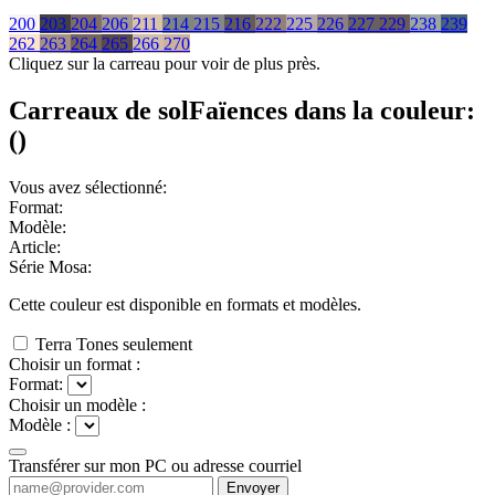
200
203
204
206
211
214
215
216
222
225
226
227
229
238
239
262
263
264
265
266
270
Cliquez sur la carreau pour voir de plus près.
Carreaux de sol
Faïences
dans la couleur:
(
)
Vous avez sélectionné:
Format:
Modèle:
Article:
Série Mosa:
Cette couleur est disponible en
formats et
modèles.
Terra Tones seulement
Choisir un format :
Format:
Choisir un modèle :
Modèle :
Transférer sur mon PC ou adresse courriel
Envoyer