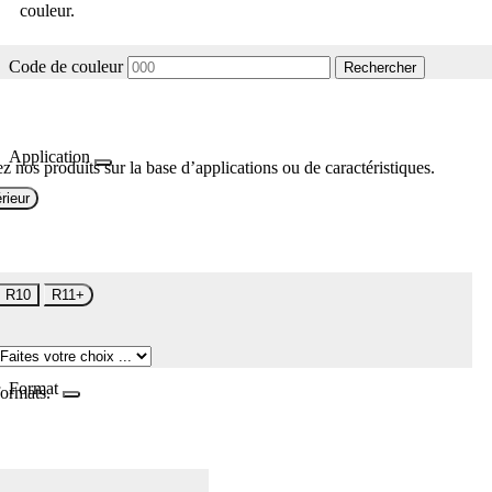
couleur.
Code de couleur
Rechercher
Application
z nos produits sur la base d’applications ou de caractéristiques.
rieur
R10
R11+
Format
formats.