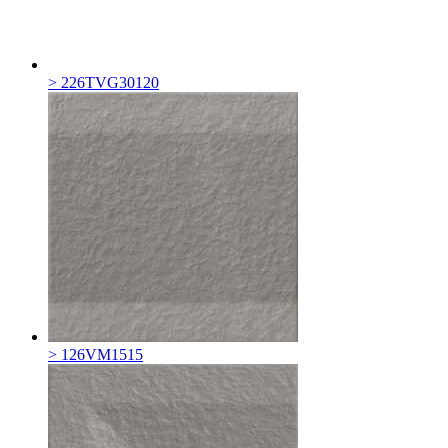
> 226TVG30120
> 126VM1515