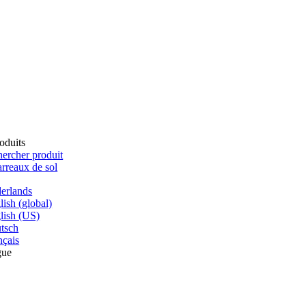
oduits
ercher produit
rreaux de sol
erlands
lish (global)
lish (US)
tsch
nçais
gue