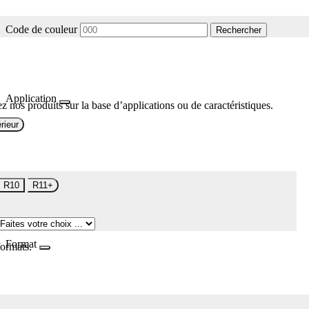
Code de couleur
Rechercher
Application
z nos produits sur la base d’applications ou de caractéristiques.
rieur
R10
R11+
Format
formats.