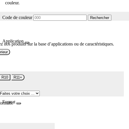
couleur.
Code de couleur
Rechercher
Application
z nos produits sur la base d’applications ou de caractéristiques.
rieur
R10
R11+
Format
formats.