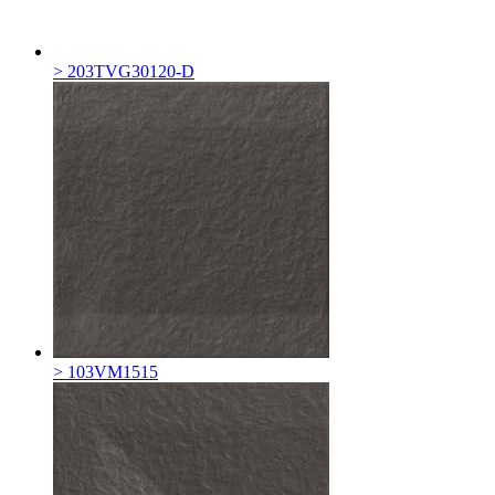
> 203TVG30120-D
> 103VM1515