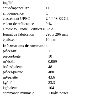
ingélif
oui
antidérapance R*
11
antidérapance
C
classement UPEC
U4 P4+ E3 C2
valeur de réflectance
9 %
Cradle to Cradle Certified®
Gold
format de fabrication
296 x 296 mm
épaisseur
10 mm
Informations de commande
pièces/m²
11
pièces/boîte
10
m²/boîte
0,909
boîtes/palette
48
pièces/palette
480
m²/palette
43,6
kg/m²
23,3
kg/palette
1041
commande minimale
1 boîte/boites