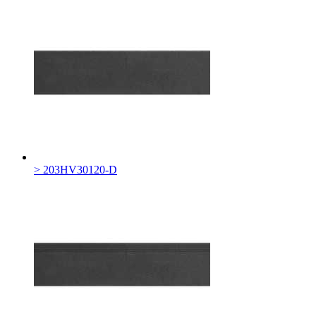
> 203HV30120-D