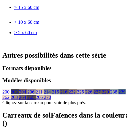
> 15 x 60 cm
> 10 x 60 cm
> 5 x 60 cm
Autres possibilités dans cette série
Formats disponibles
Modèles disponibles
200
203
204
206
211
214
215
216
222
225
226
227
229
238
239
262
263
264
265
266
270
Cliquez sur la carreau pour voir de plus près.
Carreaux de sol
Faïences
dans la couleur:
(
)