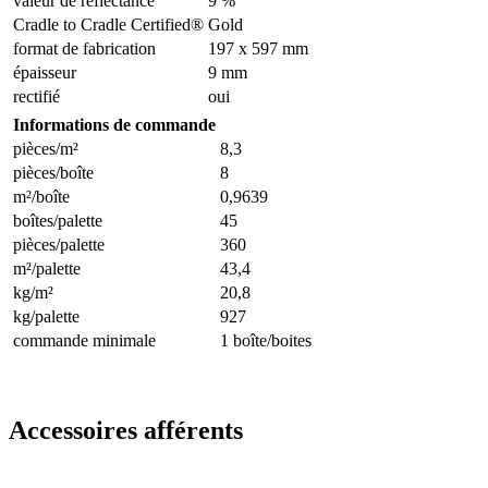
valeur de réflectance
9 %
Cradle to Cradle Certified®
Gold
format de fabrication
197 x 597 mm
épaisseur
9 mm
rectifié
oui
Informations de commande
pièces/m²
8,3
pièces/boîte
8
m²/boîte
0,9639
boîtes/palette
45
pièces/palette
360
m²/palette
43,4
kg/m²
20,8
kg/palette
927
commande minimale
1 boîte/boites
Accessoires afférents