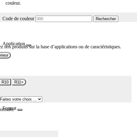
couleur.
Code de couleur
Rechercher
Application
z nos produits sur la base d’applications ou de caractéristiques.
rieur
R10
R11+
Format
formats.