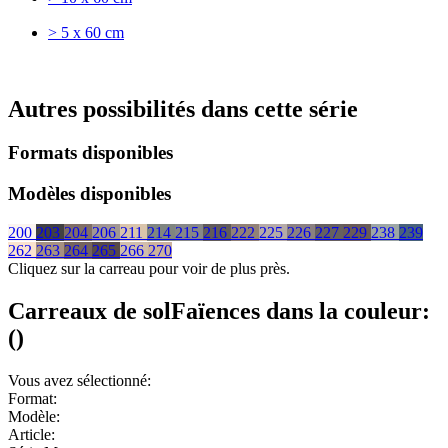
> 5 x 60 cm
Autres possibilités dans cette série
Formats disponibles
Modèles disponibles
200
203
204
206
211
214
215
216
222
225
226
227
229
238
239
262
263
264
265
266
270
Cliquez sur la carreau pour voir de plus près.
Carreaux de sol
Faïences
dans la couleur:
(
)
Vous avez sélectionné:
Format:
Modèle:
Article: