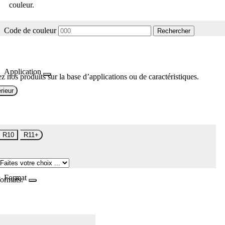
couleur.
Code de couleur
Rechercher
Application
z nos produits sur la base d’applications ou de caractéristiques.
rieur
R10
R11+
Format
formats.