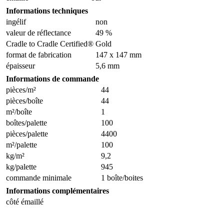
Informations techniques
ingélif
non
valeur de réflectance
49 %
Cradle to Cradle Certified®
Gold
format de fabrication
147 x 147 mm
épaisseur
5,6 mm
Informations de commande
pièces/m²
44
pièces/boîte
44
m²/boîte
1
boîtes/palette
100
pièces/palette
4400
m²/palette
100
kg/m²
9,2
kg/palette
945
commande minimale
1 boîte/boites
Informations complémentaires
côté émaillé