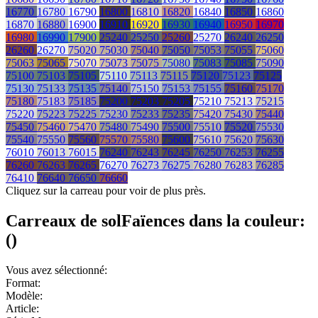
16770
16780
16790
16800
16810
16820
16840
16850
16860
16870
16880
16900
16910
16920
16930
16940
16950
16970
16980
16990
17900
25240
25250
25260
25270
26240
26250
26260
26270
75020
75030
75040
75050
75053
75055
75060
75063
75065
75070
75073
75075
75080
75083
75085
75090
75100
75103
75105
75110
75113
75115
75120
75123
75125
75130
75133
75135
75140
75150
75153
75155
75160
75170
75180
75183
75185
75200
75203
75205
75210
75213
75215
75220
75223
75225
75230
75233
75235
75420
75430
75440
75450
75460
75470
75480
75490
75500
75510
75520
75530
75540
75550
75560
75570
75580
75600
75610
75620
75630
76010
76013
76015
76240
76243
76245
76250
76253
76255
76260
76263
76265
76270
76273
76275
76280
76283
76285
76410
76640
76650
76660
Cliquez sur la carreau pour voir de plus près.
Carreaux de sol
Faïences
dans la couleur:
(
)
Vous avez sélectionné:
Format:
Modèle:
Article: