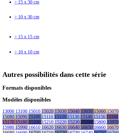
> 15 x 30 cm
> 10 x 30 cm
> 15 x 15 cm
> 10 x 10 cm
Autres possibilités dans cette série
Formats disponibles
Modèles disponibles
13000
13100
15010
15020
15030
15040
15050
15060
15070
15080
15090
15100
15110
15120
15130
15140
15150
15160
15170
15180
15200
15210
15220
15230
15240
15800
15970
15980
15990
16610
16620
16630
16640
16650
16660
16670
16680
16690
16700
16710
16720
16730
16740
16750
16760