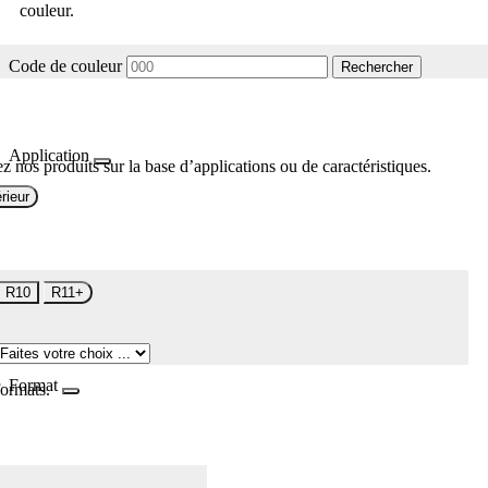
couleur.
Code de couleur
Rechercher
Application
z nos produits sur la base d’applications ou de caractéristiques.
rieur
R10
R11+
Format
formats.