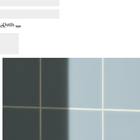
Outils
es.