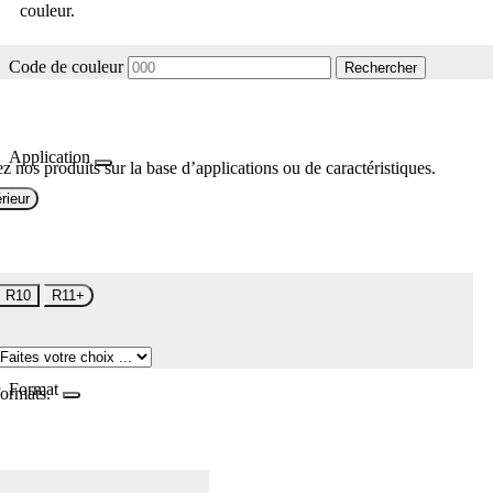
couleur.
Code de couleur
Rechercher
Application
z nos produits sur la base d’applications ou de caractéristiques.
rieur
R10
R11+
Format
formats.