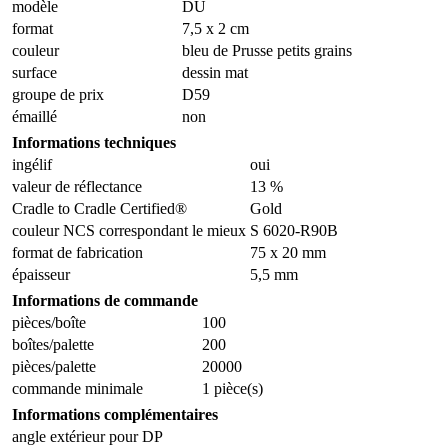
modèle
DU
format
7,5 x 2 cm
couleur
bleu de Prusse petits grains
surface
dessin mat
groupe de prix
D59
émaillé
non
Informations techniques
ingélif
oui
valeur de réflectance
13 %
Cradle to Cradle Certified®
Gold
couleur NCS correspondant le mieux
S 6020-R90B
format de fabrication
75 x 20 mm
épaisseur
5,5 mm
Informations de commande
pièces/boîte
100
boîtes/palette
200
pièces/palette
20000
commande minimale
1 pièce(s)
Informations complémentaires
angle extérieur pour DP