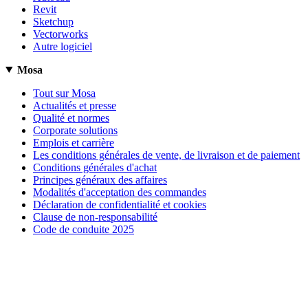
Revit
Sketchup
Vectorworks
Autre logiciel
Mosa
Tout sur Mosa
Actualités et presse
Qualité et normes
Corporate solutions
Emplois et carrière
Les conditions générales de vente, de livraison et de paiement
Conditions générales d'achat
Principes généraux des affaires
Modalités d'acceptation des commandes
Déclaration de confidentialité et cookies
Clause de non-responsabilité
Code de conduite 2025