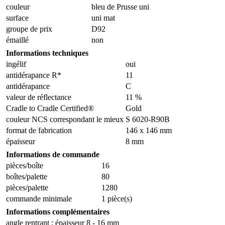
couleur
bleu de Prusse uni
surface
uni mat
groupe de prix
D92
émaillé
non
Informations techniques
ingélif
oui
antidérapance R*
11
antidérapance
C
valeur de réflectance
11 %
Cradle to Cradle Certified®
Gold
couleur NCS correspondant le mieux
S 6020-R90B
format de fabrication
146 x 146 mm
épaisseur
8 mm
Informations de commande
pièces/boîte
16
boîtes/palette
80
pièces/palette
1280
commande minimale
1 pièce(s)
Informations complémentaires
angle rentrant ; épaisseur 8 - 16 mm