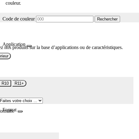
couleur.
Code de couleur
Rechercher
Application
z nos produits sur la base d’applications ou de caractéristiques.
rieur
R10
R11+
Format
formats.