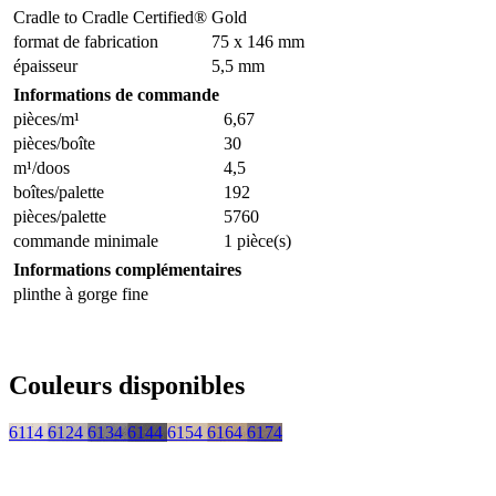
Cradle to Cradle Certified®
Gold
format de fabrication
75 x 146 mm
épaisseur
5,5 mm
Informations de commande
pièces/m¹
6,67
pièces/boîte
30
m¹/doos
4,5
boîtes/palette
192
pièces/palette
5760
commande minimale
1 pièce(s)
Informations complémentaires
plinthe à gorge fine
Couleurs disponibles
6114
6124
6134
6144
6154
6164
6174