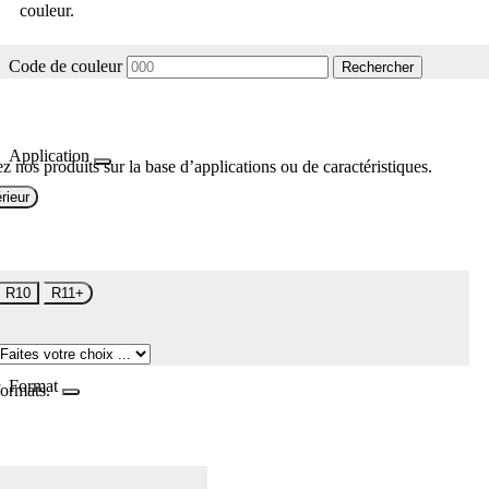
couleur.
Code de couleur
Rechercher
Application
z nos produits sur la base d’applications ou de caractéristiques.
rieur
R10
R11+
Format
formats.