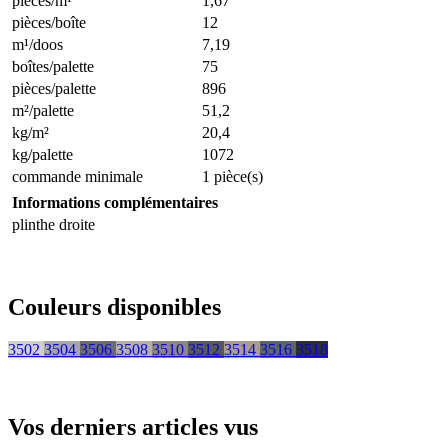
pièces/m¹
1,67
pièces/boîte
12
m¹/doos
7,19
boîtes/palette
75
pièces/palette
896
m²/palette
51,2
kg/m²
20,4
kg/palette
1072
commande minimale
1 pièce(s)
Informations complémentaires
plinthe droite
Couleurs disponibles
3502
3504
3506
3508
3510
3512
3514
3516
3518
Vos derniers articles vus