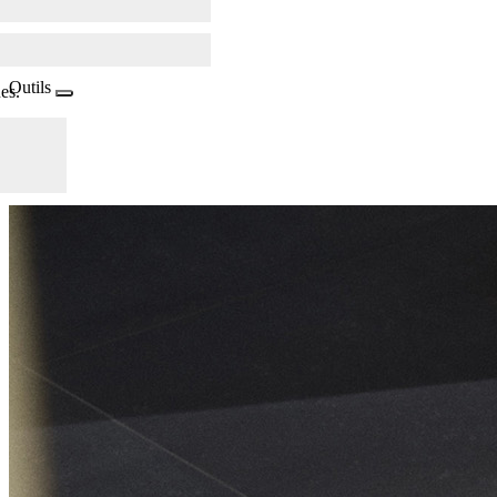
Outils
es.