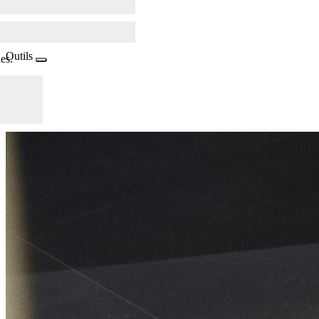
Outils
es.