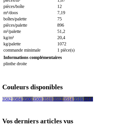
pièces/m¹
1,67
pièces/boîte
12
m¹/doos
7,19
boîtes/palette
75
pièces/palette
896
m²/palette
51,2
kg/m²
20,4
kg/palette
1072
commande minimale
1 pièce(s)
Informations complémentaires
plinthe droite
Couleurs disponibles
3502
3504
3506
3508
3510
3512
3514
3516
3518
Vos derniers articles vus