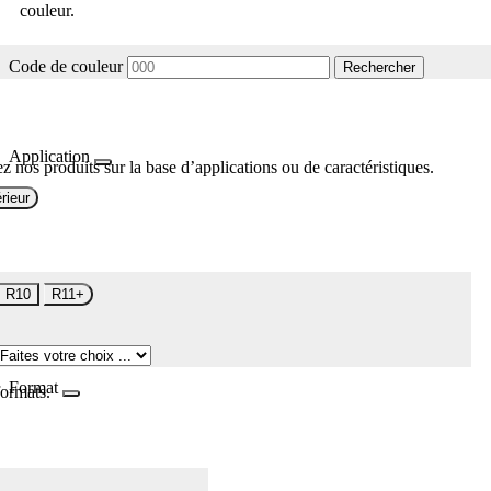
couleur.
Code de couleur
Rechercher
Application
z nos produits sur la base d’applications ou de caractéristiques.
rieur
R10
R11+
Format
formats.