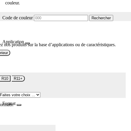
couleur.
Code de couleur
Rechercher
Application
z nos produits sur la base d’applications ou de caractéristiques.
rieur
R10
R11+
Format
formats.