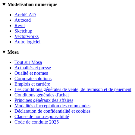
Modélisation numérique
ArchiCAD
Autocad
Revit
Sketchup
Vectorworks
Autre logiciel
Mosa
Tout sur Mosa
Actualités et presse
Qualité et normes
Corporate solutions
Emplois et carrière
Les conditions générales de vente, de livraison et de paiement
Conditions générales d'achat
Principes généraux des affaires
Modalités d'acceptation des commandes
Déclaration de confidentialité et cookies
Clause de non-responsabilité
Code de conduite 2025