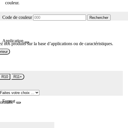
couleur.
Code de couleur
Rechercher
Application
z nos produits sur la base d’applications ou de caractéristiques.
rieur
R10
R11+
Format
formats.