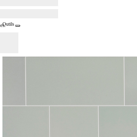
Outils
es.