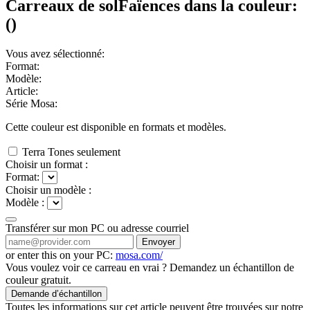
Carreaux de sol
Faïences
dans la couleur:
(
)
Vous avez sélectionné:
Format:
Modèle:
Article:
Série Mosa:
Cette couleur est disponible en
formats et
modèles.
Terra Tones seulement
Choisir un format :
Format:
Choisir un modèle :
Modèle :
Transférer sur mon PC ou adresse courriel
Envoyer
or enter this on your PC:
mosa.com/
Vous voulez voir ce carreau en vrai ? Demandez un échantillon de
couleur gratuit.
Demande d’échantillon
Toutes les informations sur cet article peuvent être trouvées sur notre