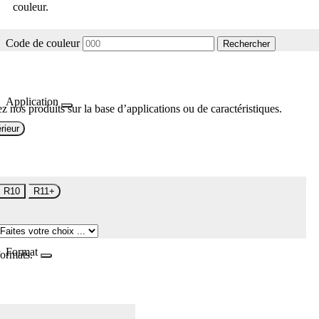
couleur.
Code de couleur
Rechercher
Application
z nos produits sur la base d’applications ou de caractéristiques.
rieur
R10
R11+
Format
formats.