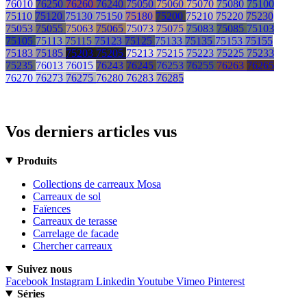
76010
76250
76260
76240
75050
75060
75070
75080
75100
75110
75120
75130
75150
75180
75200
75210
75220
75230
75053
75055
75063
75065
75073
75075
75083
75085
75103
75105
75113
75115
75123
75125
75133
75135
75153
75155
75183
75185
75203
75205
75213
75215
75223
75225
75233
75235
76013
76015
76243
76245
76253
76255
76263
76265
76270
76273
76275
76280
76283
76285
Vos derniers articles vus
Produits
Collections de carreaux Mosa
Carreaux de sol
Faïences
Carreaux de terasse
Carrelage de facade
Chercher carreaux
Suivez nous
Facebook
Instagram
Linkedin
Youtube
Vimeo
Pinterest
Séries