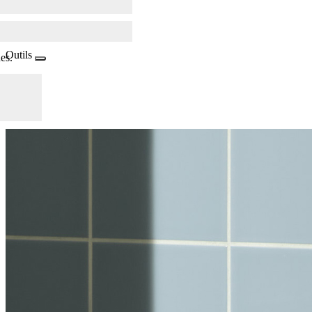
Outils
es.