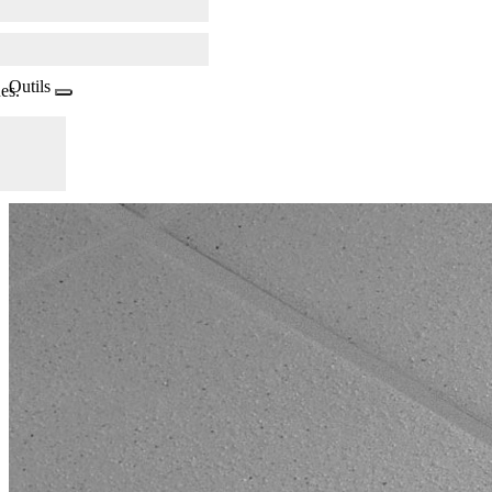
Outils
es.