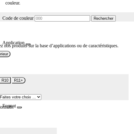
couleur.
Code de couleur
Rechercher
Application
z nos produits sur la base d’applications ou de caractéristiques.
rieur
R10
R11+
Format
formats.