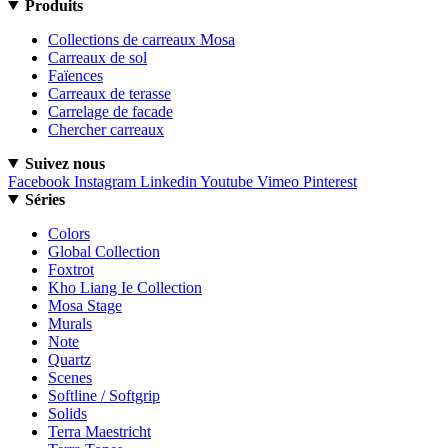
Produits
Collections de carreaux Mosa
Carreaux de sol
Faïences
Carreaux de terasse
Carrelage de facade
Chercher carreaux
Suivez nous
Facebook
Instagram
Linkedin
Youtube
Vimeo
Pinterest
Séries
Colors
Global Collection
Foxtrot
Kho Liang Ie Collection
Mosa Stage
Murals
Note
Quartz
Scenes
Softline / Softgrip
Solids
Terra Maestricht