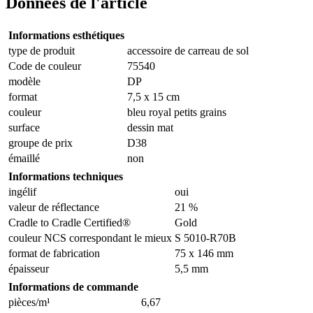
Données de l'article
Informations esthétiques
type de produit
accessoire de carreau de sol
Code de couleur
75540
modèle
DP
format
7,5 x 15 cm
couleur
bleu royal petits grains
surface
dessin mat
groupe de prix
D38
émaillé
non
Informations techniques
ingélif
oui
valeur de réflectance
21 %
Cradle to Cradle Certified®
Gold
couleur NCS correspondant le mieux
S 5010-R70B
format de fabrication
75 x 146 mm
épaisseur
5,5 mm
Informations de commande
pièces/m¹
6,67