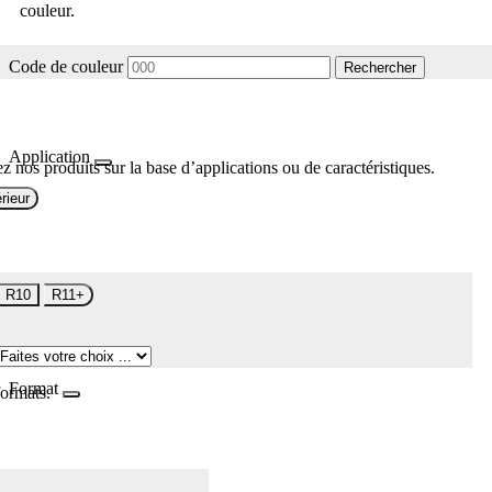
couleur.
Code de couleur
Rechercher
Application
z nos produits sur la base d’applications ou de caractéristiques.
rieur
R10
R11+
Format
formats.