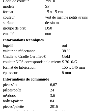
Code de couleur
75510
modèle
SP
format
15 x 15 cm
couleur
vert de menthe petits grains
surface
dessin mat
groupe de prix
D50
émaillé
non
Informations techniques
ingélif
oui
valeur de réflectance
38 %
Cradle to Cradle Certified®
Gold
couleur NCS correspondant le mieux
S 3010-G
format de fabrication
155 x 146 mm
épaisseur
8 mm
Informations de commande
pièces/m¹
6,67
pièces/boîte
24
m¹/doos
3,6
boîtes/palette
84
pièces/palette
2016