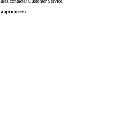
euillez contacter Customer Service.
 appropriée :