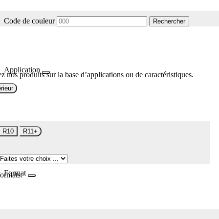
Code de couleur
Rechercher
Application
z nos produits sur la base d’applications ou de caractéristiques.
rieur
R10
R11+
Format
formats.