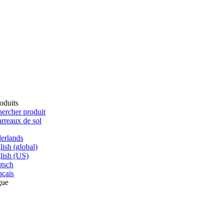
oduits
ercher produit
rreaux de sol
erlands
lish (global)
lish (US)
tsch
nçais
gue