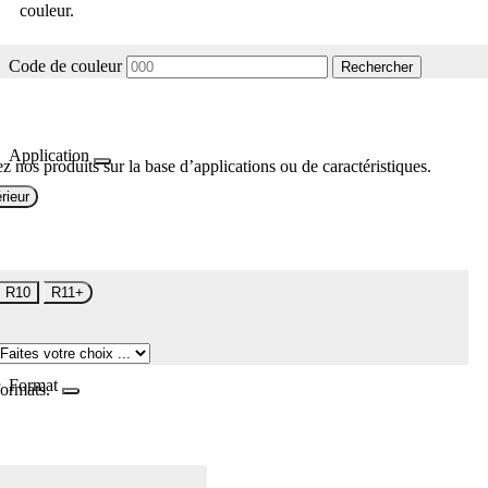
couleur.
Code de couleur
Rechercher
Application
z nos produits sur la base d’applications ou de caractéristiques.
rieur
R10
R11+
Format
formats.