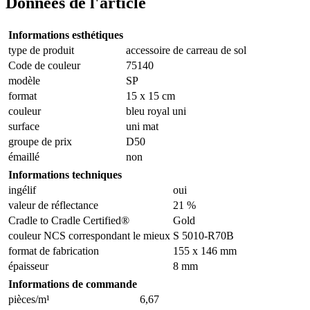
Données de l'article
Informations esthétiques
type de produit
accessoire de carreau de sol
Code de couleur
75140
modèle
SP
format
15 x 15 cm
couleur
bleu royal uni
surface
uni mat
groupe de prix
D50
émaillé
non
Informations techniques
ingélif
oui
valeur de réflectance
21 %
Cradle to Cradle Certified®
Gold
couleur NCS correspondant le mieux
S 5010-R70B
format de fabrication
155 x 146 mm
épaisseur
8 mm
Informations de commande
pièces/m¹
6,67