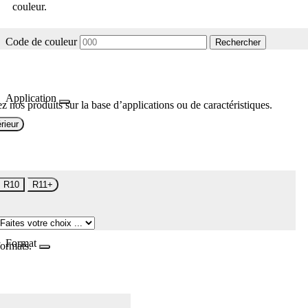
couleur.
Code de couleur
Rechercher
Application
z nos produits sur la base d’applications ou de caractéristiques.
rieur
R10
R11+
Format
formats.