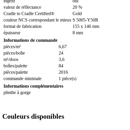
ingélif
oui
valeur de réflectance
20 %
Cradle to Cradle Certified®
Gold
couleur NCS correspondant le mieux
S 5005-Y50R
format de fabrication
155 x 146 mm
épaisseur
8 mm
Informations de commande
pièces/m¹
6,67
pièces/boîte
24
m¹/doos
3,6
boîtes/palette
84
pièces/palette
2016
commande minimale
1 pièce(s)
Informations complémentaires
plinthe à gorge
Couleurs disponibles