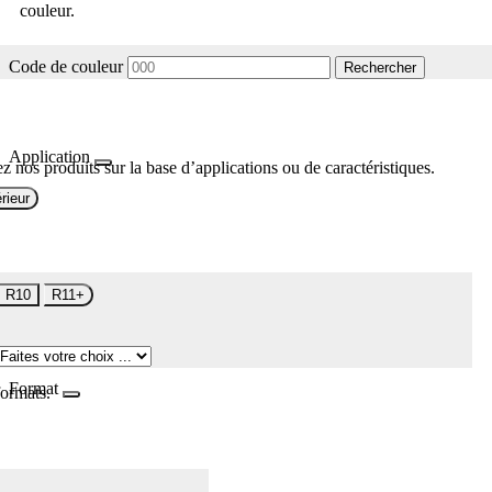
couleur.
Code de couleur
Rechercher
Application
z nos produits sur la base d’applications ou de caractéristiques.
rieur
R10
R11+
Format
formats.