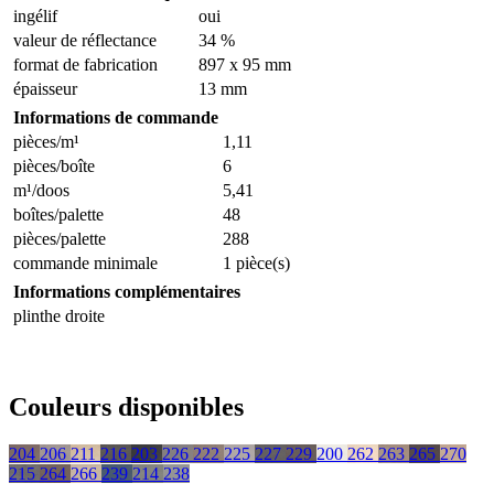
ingélif
oui
valeur de réflectance
34 %
format de fabrication
897 x 95 mm
épaisseur
13 mm
Informations de commande
pièces/m¹
1,11
pièces/boîte
6
m¹/doos
5,41
boîtes/palette
48
pièces/palette
288
commande minimale
1 pièce(s)
Informations complémentaires
plinthe droite
Couleurs disponibles
204
206
211
216
203
226
222
225
227
229
200
262
263
265
270
215
264
266
239
214
238