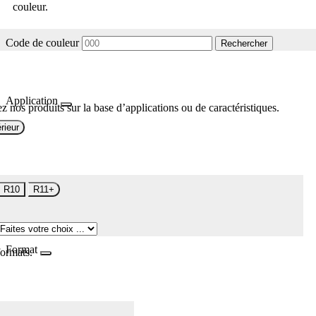
couleur.
Code de couleur
Rechercher
Application
z nos produits sur la base d’applications ou de caractéristiques.
rieur
R10
R11+
Format
formats.