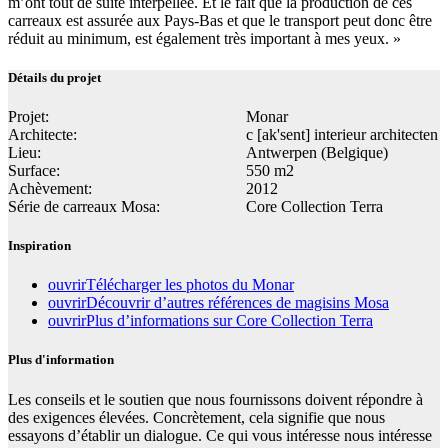
m’ont tout de suite interpellée. Et le fait que la production de ces
carreaux est assurée aux Pays-Bas et que le transport peut donc être
réduit au minimum, est également très important à mes yeux. »
Détails du projet
Projet:
Monar
Architecte:
c [ak'sent] interieur architecten
Lieu:
Antwerpen (Belgique)
Surface:
550 m2
Achèvement:
2012
Série de carreaux Mosa:
Core Collection Terra
Inspiration
ouvrir
Télécharger les photos du Monar
ouvrir
Découvrir d’autres références de magisins Mosa
ouvrir
Plus d’informations sur Core Collection Terra
Plus d'information
Les conseils et le soutien que nous fournissons doivent répondre à
des exigences élevées. Concrètement, cela signifie que nous
essayons d’établir un dialogue. Ce qui vous intéresse nous intéresse