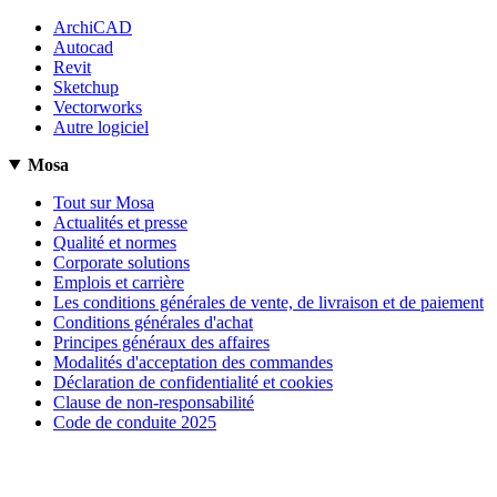
ArchiCAD
Autocad
Revit
Sketchup
Vectorworks
Autre logiciel
Mosa
Tout sur Mosa
Actualités et presse
Qualité et normes
Corporate solutions
Emplois et carrière
Les conditions générales de vente, de livraison et de paiement
Conditions générales d'achat
Principes généraux des affaires
Modalités d'acceptation des commandes
Déclaration de confidentialité et cookies
Clause de non-responsabilité
Code de conduite 2025