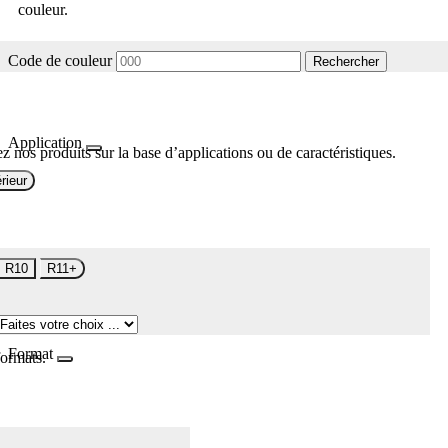
couleur.
Code de couleur
Rechercher
Application
z nos produits sur la base d’applications ou de caractéristiques.
rieur
R10
R11+
Format
formats.