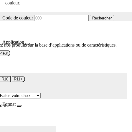
couleur.
Code de couleur
Rechercher
Application
z nos produits sur la base d’applications ou de caractéristiques.
rieur
R10
R11+
Format
formats.