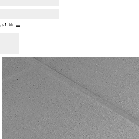
Outils
es.