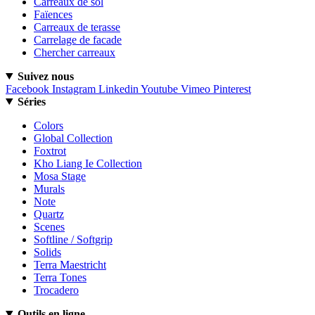
Carreaux de sol
Faïences
Carreaux de terasse
Carrelage de facade
Chercher carreaux
Suivez nous
Facebook
Instagram
Linkedin
Youtube
Vimeo
Pinterest
Séries
Colors
Global Collection
Foxtrot
Kho Liang Ie Collection
Mosa Stage
Murals
Note
Quartz
Scenes
Softline / Softgrip
Solids
Terra Maestricht
Terra Tones
Trocadero
Outils en ligne